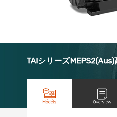
TAIシリーズMEPS2(Au
Models
Overview