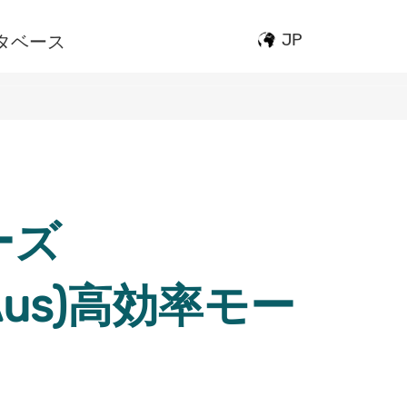
JP
タベース
ーズ
(Aus)高効率モー