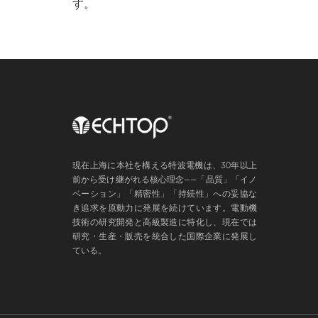
す。
現在上海に本社を構える特波電機は、30年以上
前から受け継がれる核心理念——「品質」「イノ
ベーション」「精密性」「持続性」への妥協な
き追求を原動力に発展を続けています。電動機
技術の研究開発と高級製造に特化し、現在では
研究・生産・販売を統合した国際企業に発展し
ている。