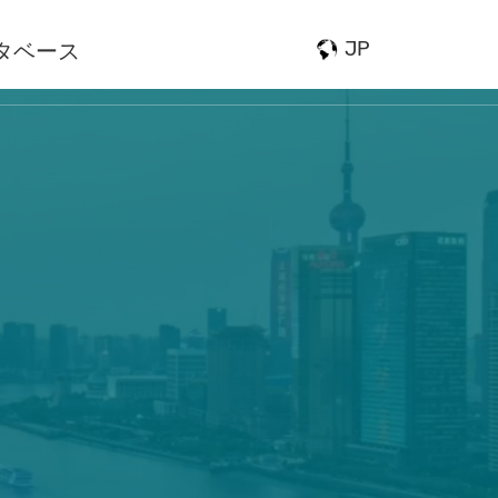
JP
タベース