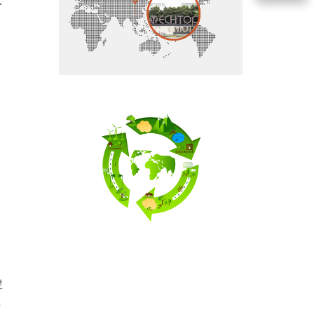
を
ト
製品分
類
KW
Pole
Voltage
Phas
Frame
Effic
検索
豊
ま