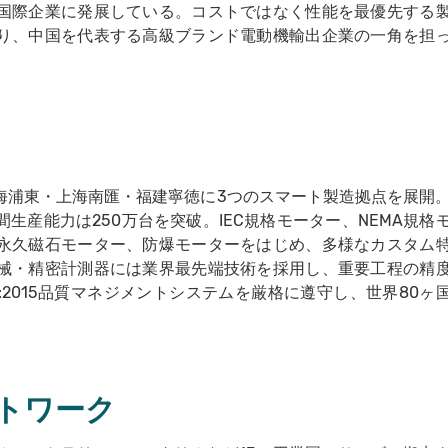
国際企業に発展している。コストではなく性能を最優先する
り、中国を代表する高級ブランド電動機輸出企業の一角を担
海浦東・上海南匯・福建寧徳に3つのスマート製造拠点を展開
生産能力は250万台を突破。IEC規格モーター、NEMA規格
永久磁石モーター、防爆モーターをはじめ、多様なカスタム
械・精密計測器には業界最先端技術を採用し、重要工程の精
001:2015品質マネジメントシステムを厳格に遵守し、世界80ヶ
トワーク