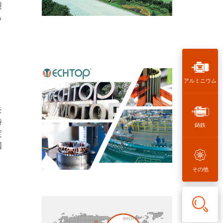
製
っ
アルミニウム
。
モ
特
鋳鉄
度
国
その他
製品カ
テゴリ
ー