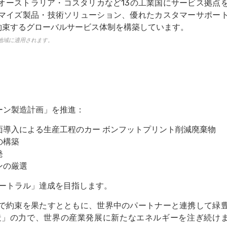
オーストラリア・コスタリカなど13の工業国にサービス拠点
マイズ製品・技術ソリューション、優れたカスタマーサポー
約束するグローバルサービス体制を構築しています。
地域に適用されます。
ーン製造計画」を推進：
面導入による生産工程のカー ボンフットプリント削減廃棄物
の構築
発
ンの厳選
ュートラル」達成を目指します。
で約束を果たすとともに、世界中のパートナーと連携して緑
造」の力で、世界の産業発展に新たなエネルギーを注ぎ続け